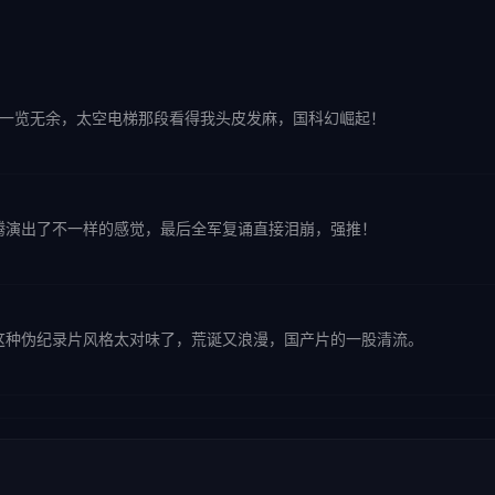
节一览无余，太空电梯那段看得我头皮发麻，国科幻崛起！
腾演出了不一样的感觉，最后全军复诵直接泪崩，强推！
这种伪纪录片风格太对味了，荒诞又浪漫，国产片的一股清流。