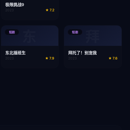
极限挑战9
2023
★
7.2
东
拜
短剧
短剧
东北插班生
拜托了！别宠我
2023
★
7.9
2023
★
7.6