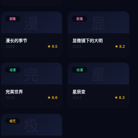
漫
显
剧集
剧集
漫长的季节
显微镜下的大明
2023
★
9.5
2023
★
8.2
完
星
动漫
动漫
完美世界
星辰变
2024
★
8.6
2024
★
8.3
极
综艺