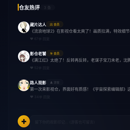
仓友热评
3 条
藏片达人
📀 会员
《流浪地球2》在影视仓看太爽了！画质拉满，特效细
❤ 67
💬 回复
影仓老饕
🎯 会员
《满江红》太绝了！反转再反转，老谋子宝刀未老，沈
❤ 52
💬 回复
路人观影
👤 游客
第一次来影视仓，界面好有质感！《宇宙探索编辑部》
❤ 34
💬 回复
✚