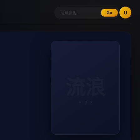
U
Go
流浪
★ 9.0