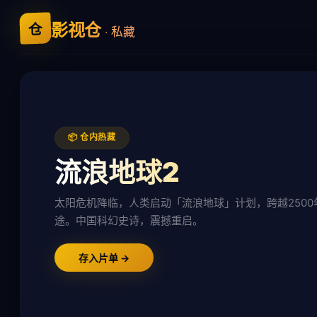
影视仓
仓
· 私藏
📦 仓内热藏
流浪地球2
太阳危机降临，人类启动「流浪地球」计划，跨越2500
途。中国科幻史诗，震撼重启。
存入片单 →