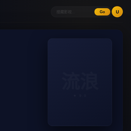
U
Go
流浪
★ 9.0