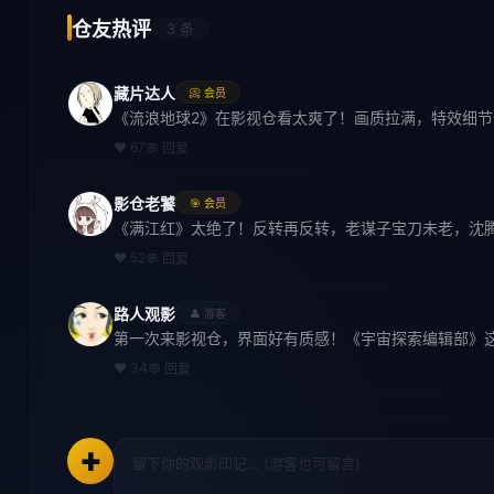
仓友热评
3 条
藏片达人
📀 会员
《流浪地球2》在影视仓看太爽了！画质拉满，特效细
❤ 67
💬 回复
影仓老饕
🎯 会员
《满江红》太绝了！反转再反转，老谋子宝刀未老，沈
❤ 52
💬 回复
路人观影
👤 游客
第一次来影视仓，界面好有质感！《宇宙探索编辑部》
❤ 34
💬 回复
✚