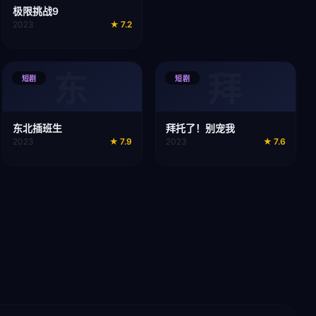
极限挑战9
2023
★
7.2
东
拜
短剧
短剧
东北插班生
拜托了！别宠我
2023
★
7.9
2023
★
7.6