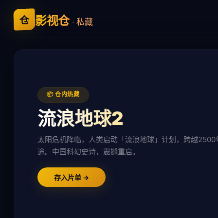
影视仓
仓
· 私藏
📦 仓内热藏
流浪地球2
太阳危机降临，人类启动「流浪地球」计划，跨越2500
途。中国科幻史诗，震撼重启。
存入片单 →