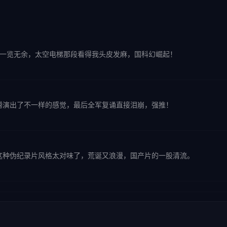
节一览无余，太空电梯那段看得我头皮发麻，国科幻崛起！
腾演出了不一样的感觉，最后全军复诵直接泪崩，强推！
这种伪纪录片风格太对味了，荒诞又浪漫，国产片的一股清流。