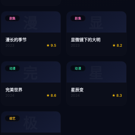
漫
显
剧集
剧集
漫长的季节
显微镜下的大明
2023
★
9.5
2023
★
8.2
完
星
动漫
动漫
完美世界
星辰变
2024
★
8.6
2024
★
8.3
极
综艺